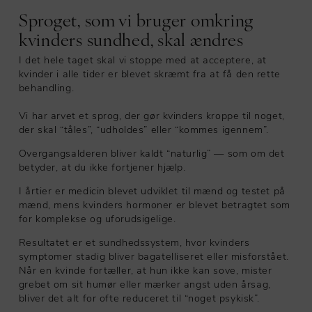
Sproget, som vi bruger omkring
kvinders sundhed, skal ændres
I det hele taget skal vi stoppe med at acceptere, at
kvinder i alle tider er blevet skræmt fra at få den rette
behandling.
Vi har arvet et sprog, der gør kvinders kroppe til noget,
der skal “tåles”, “udholdes” eller “kommes igennem”.
Overgangsalderen bliver kaldt “naturlig” — som om det
betyder, at du ikke fortjener hjælp.
I årtier er medicin blevet udviklet til mænd og testet på
mænd, mens kvinders hormoner er blevet betragtet som
for komplekse og uforudsigelige.
Resultatet er et sundhedssystem, hvor kvinders
symptomer stadig bliver bagatelliseret eller misforstået.
Når en kvinde fortæller, at hun ikke kan sove, mister
grebet om sit humør eller mærker angst uden årsag,
bliver det alt for ofte reduceret til “noget psykisk”.