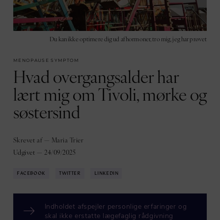
Du kan ikke optimere dig ud af hormoner, tro mig, jeg har prøvet
MENOPAUSE SYMPTOM
Hvad overgangsalder har
lært mig om Tivoli, mørke og
søstersind
Skrevet af — Maria Trier
Udgivet — 24/09/2025
FACEBOOK
TWITTER
LINKEDIN
Indholdet afspejler personlige erfaringer og
skal ikke erstatte lægefaglig rådgivning