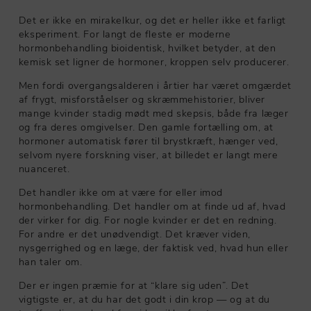
Det er ikke en mirakelkur, og det er heller ikke et farligt
eksperiment. For langt de fleste er moderne
hormonbehandling bioidentisk, hvilket betyder, at den
kemisk set ligner de hormoner, kroppen selv producerer.
Men fordi overgangsalderen i årtier har været omgærdet
af frygt, misforståelser og skræmmehistorier, bliver
mange kvinder stadig mødt med skepsis, både fra læger
og fra deres omgivelser. Den gamle fortælling om, at
hormoner automatisk fører til brystkræft, hænger ved,
selvom nyere forskning viser, at billedet er langt mere
nuanceret.
Det handler ikke om at være for eller imod
hormonbehandling. Det handler om at finde ud af, hvad
der virker for dig. For nogle kvinder er det en redning.
For andre er det unødvendigt. Det kræver viden,
nysgerrighed og en læge, der faktisk ved, hvad hun eller
han taler om.
Der er ingen præmie for at “klare sig uden”. Det
vigtigste er, at du har det godt i din krop — og at du