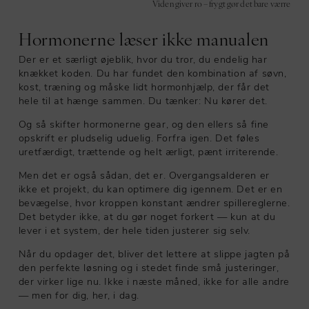
Viden giver ro – frygt gør det bare værre
Hormonerne læser ikke manualen
Der er et særligt øjeblik, hvor du tror, du endelig har
knækket koden. Du har fundet den kombination af søvn,
kost, træning og måske lidt hormonhjælp, der får det
hele til at hænge sammen. Du tænker: Nu kører det.
Og så skifter hormonerne gear, og den ellers så fine
opskrift er pludselig uduelig. Forfra igen. Det føles
uretfærdigt, trættende og helt ærligt, pænt irriterende.
Men det er også sådan, det er. Overgangsalderen er
ikke et projekt, du kan optimere dig igennem. Det er en
bevægelse, hvor kroppen konstant ændrer spillereglerne.
Det betyder ikke, at du gør noget forkert — kun at du
lever i et system, der hele tiden justerer sig selv.
Når du opdager det, bliver det lettere at slippe jagten på
den perfekte løsning og i stedet finde små justeringer,
der virker lige nu. Ikke i næste måned, ikke for alle andre
— men for dig, her, i dag.