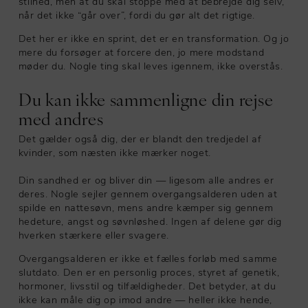
stilhed, men at du skal stoppe med at bebrejde dig selv,
når det ikke “går over”, fordi du gør alt det rigtige.
Det her er ikke en sprint, det er en transformation. Og jo
mere du forsøger at forcere den, jo mere modstand
møder du. Nogle ting skal leves igennem, ikke overstås.
Du kan ikke sammenligne din rejse
med andres
Det gælder også dig, der er blandt den tredjedel af
kvinder, som næsten ikke mærker noget.
Din sandhed er og bliver din — ligesom alle andres er
deres. Nogle sejler gennem overgangsalderen uden at
spilde en nattesøvn, mens andre kæmper sig gennem
hedeture, angst og søvnløshed. Ingen af delene gør dig
hverken stærkere eller svagere.
Overgangsalderen er ikke et fælles forløb med samme
slutdato. Den er en personlig proces, styret af genetik,
hormoner, livsstil og tilfældigheder. Det betyder, at du
ikke kan måle dig op imod andre — heller ikke hende,