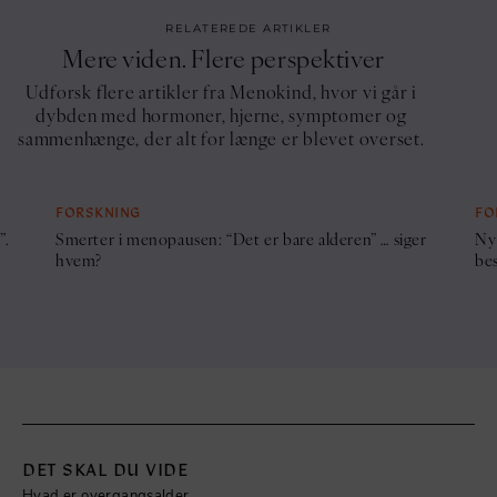
RELATEREDE ARTIKLER
Mere viden. Flere perspektiver
Udforsk flere artikler fra Menokind, hvor vi går i
dybden med hormoner, hjerne, symptomer og
sammenhænge, der alt for længe er blevet overset.
FORSKNING
FO
”.
Smerter i menopausen: “Det er bare alderen” … siger
Ny
hvem?
be
DET SKAL DU VIDE
Hvad er overgangsalder