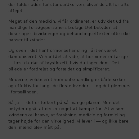
der falder uden for standardkurven, bliver de alt for ofte
affejet.
Meget af den medicin, vi får ordineret, er udviklet ud fra
mandlige forsøgspersoners biologi. Det betyder, at
doseringer, bivirkninger og behandlingseffekter ofte ikke
passer til kvinder.
Og oven i det har hormonbehandling i årtier været
dæmoniseret. Vi har fået at vide, at hormoner er farlige
— læs: du dør af brystkræft, hvis du tager dem. Det
billede er fordrejet og forældet og simplificeret.
Moderne, veldoseret hormonbehandling er både sikker
og effektiv for langt de fleste kvinder — og det glemmes
i fortællingen.
Så ja — det er forkert på så mange planer. Men det
betyder også, at der er noget at kæmpe for. At vi som
kvinder skal kræve, at forskning, medicin og formidling
tager højde for den virkelighed, vi lever i — og ikke bare
den, mænd blev målt på.