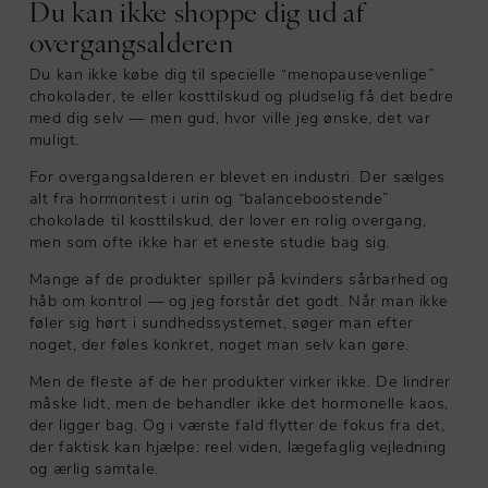
Du kan ikke shoppe dig ud af
overgangsalderen
Du kan ikke købe dig til specielle “menopausevenlige”
chokolader, te eller kosttilskud og pludselig få det bedre
med dig selv — men gud, hvor ville jeg ønske, det var
muligt.
For overgangsalderen er blevet en industri. Der sælges
alt fra hormontest i urin og “balanceboostende”
chokolade til kosttilskud, der lover en rolig overgang,
men som ofte ikke har et eneste studie bag sig.
Mange af de produkter spiller på kvinders sårbarhed og
håb om kontrol — og jeg forstår det godt. Når man ikke
føler sig hørt i sundhedssystemet, søger man efter
noget, der føles konkret, noget man selv kan gøre.
Men de fleste af de her produkter virker ikke. De lindrer
måske lidt, men de behandler ikke det hormonelle kaos,
der ligger bag. Og i værste fald flytter de fokus fra det,
der faktisk kan hjælpe: reel viden, lægefaglig vejledning
og ærlig samtale.