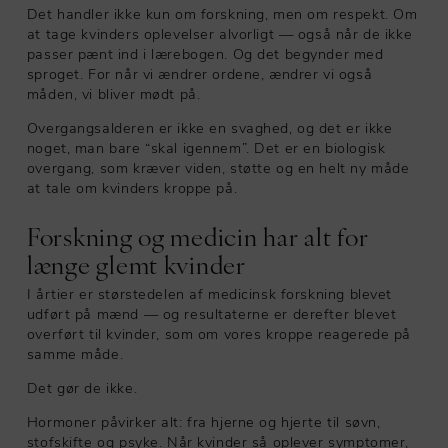
Det handler ikke kun om forskning, men om respekt. Om
at tage kvinders oplevelser alvorligt — også når de ikke
passer pænt ind i lærebogen. Og det begynder med
sproget. For når vi ændrer ordene, ændrer vi også
måden, vi bliver mødt på.
Overgangsalderen er ikke en svaghed, og det er ikke
noget, man bare “skal igennem”. Det er en biologisk
overgang, som kræver viden, støtte og en helt ny måde
at tale om kvinders kroppe på.
Forskning og medicin har alt for
længe glemt kvinder
I årtier er størstedelen af medicinsk forskning blevet
udført på mænd — og resultaterne er derefter blevet
overført til kvinder, som om vores kroppe reagerede på
samme måde.
Det gør de ikke.
Hormoner påvirker alt: fra hjerne og hjerte til søvn,
stofskifte og psyke. Når kvinder så oplever symptomer,