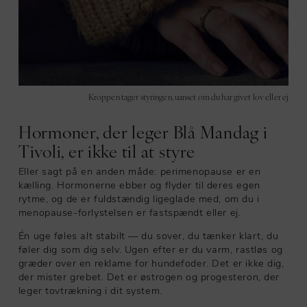
Kroppen tager styringen, uanset om du har givet lov eller ej
Hormoner, der leger Blå Mandag i
Tivoli, er ikke til at styre
Eller sagt på en anden måde: perimenopause er en
kælling. Hormonerne ebber og flyder til deres egen
rytme, og de er fuldstændig ligeglade med, om du i
menopause-forlystelsen er fastspændt eller ej.
Én uge føles alt stabilt — du sover, du tænker klart, du
føler dig som dig selv. Ugen efter er du varm, rastløs og
græder over en reklame for hundefoder. Det er ikke dig,
der mister grebet. Det er østrogen og progesteron, der
leger tovtrækning i dit system.