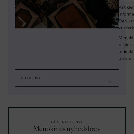
Artikle
informa
Den kan
vurderi
Menokin
beslutn
indirek
denne a
KILDELISTE
FÅ SENESTE NYT
Menokinds nyhedsbrev