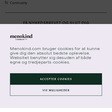
Community
FÅ NYHEDSBREVET OG SLUT DIG
TIL MENOKIND
Menokinds nyhedsbrev inspirerer dig til at drage omsorg
for dig selv i årene, der mest af alt kan føles som en
gevaldig ruschebanetur.
Menokind.com
bruger cookies for at kunne
give dig den absolut bedste oplevelse.
Websitet benytter sig desuden af både
egne og tredjeparts-cookies.
ACCEPTER COOKIES
VIS MULIGHEDER
TILMELD MENO TIMES