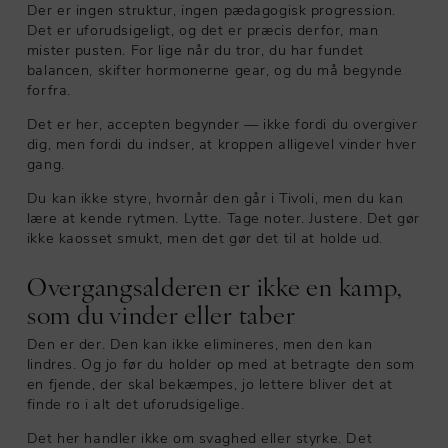
Der er ingen struktur, ingen pædagogisk progression.
Det er uforudsigeligt, og det er præcis derfor, man
mister pusten. For lige når du tror, du har fundet
balancen, skifter hormonerne gear, og du må begynde
forfra.
Det er her, accepten begynder — ikke fordi du overgiver
dig, men fordi du indser, at kroppen alligevel vinder hver
gang.
Du kan ikke styre, hvornår den går i Tivoli, men du kan
lære at kende rytmen. Lytte. Tage noter. Justere. Det gør
ikke kaosset smukt, men det gør det til at holde ud.
Overgangsalderen er ikke en kamp,
som du vinder eller taber
Den er der. Den kan ikke elimineres, men den kan
lindres. Og jo før du holder op med at betragte den som
en fjende, der skal bekæmpes, jo lettere bliver det at
finde ro i alt det uforudsigelige.
Det her handler ikke om svaghed eller styrke. Det