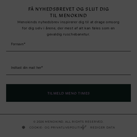
FÅ NYHEDSBREVET OG SLUT DIG
TIL MENOKIND
Menokinds nyhedsbrev inspirerer dig til at drage omsorg
for dig selv i årene, der mest af alt kan føles som en
gevaldig ruschebanetur.
TILMELD MENO TIMES
© 2026 MENOKIND. ALL RIGHTS RESERVED.
COOKIE- OG PRIVATLIVSPOLITIK
REDIGER DATA