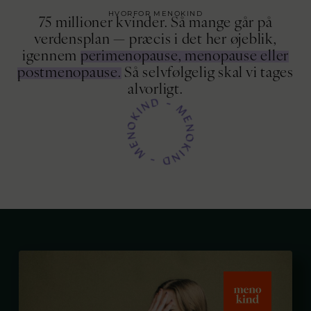
HVORFOR MENOKIND
75 millioner kvinder. Så mange går på
verdensplan — præcis i det her øjeblik,
igennem
perimenopause, menopause eller
postmenopause.
Så selvfølgelig skal vi tages
alvorligt.
MENOKIND - MENOKIND -