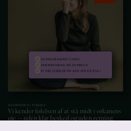
EVIDENSBASERET VIDEN
SAMMENHÆNG OG OVERBLIK
ET FÆLLESSKAB DU KAN SPEJLE DIG I
HVORFOR VI FINDES
Vi kender følelsen af at stå midt i orkanens
øje — uden klar besked og uden retning.
Det er barskt.