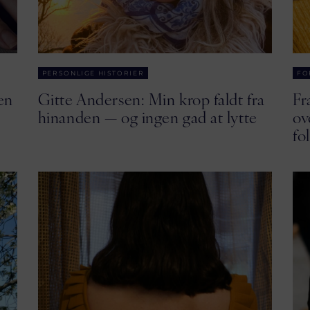
PERSONLIGE HISTORIER
FO
en
Gitte Andersen: Min krop faldt fra
Fr
hinanden — og ingen gad at lytte
ov
fo