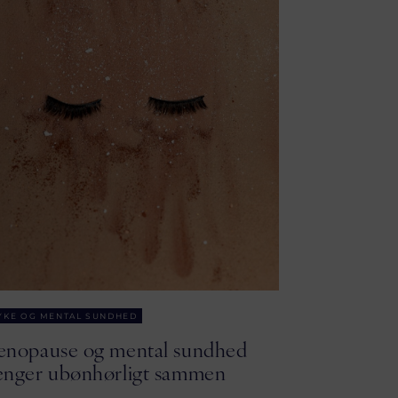
YKE OG MENTAL SUNDHED
nopause og mental sundhed
nger ubønhørligt sammen