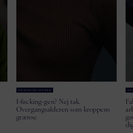
MENOKIND MENER
DE
I-fucking-gen? Nej tak.
Fa
v
Overgangsalderen som kroppens
ar
grænse
gø
di