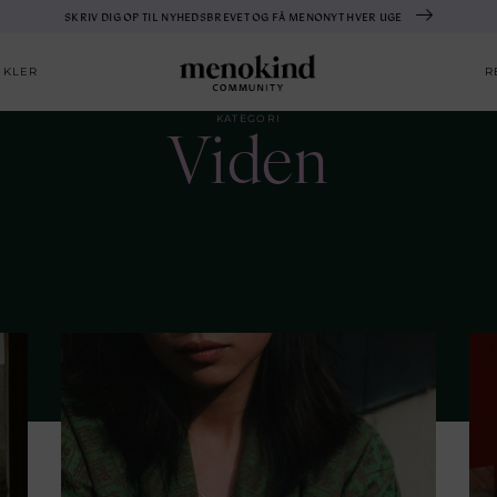
SKRIV DIG OP TIL NYHEDSBREVET OG FÅ MENONYT HVER UGE
IKLER
R
Viden
KATEGORI