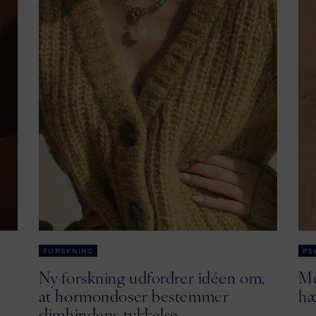
FORSKNING
PS
Ny forskning udfordrer idéen om,
Me
at hormondoser bestemmer
hæ
slimhindens tykkelse