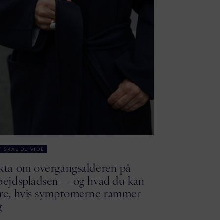
T SKAL DU VIDE
kta om overgangsalderen på
bejdspladsen — og hvad du kan
re, hvis symptomerne rammer
g