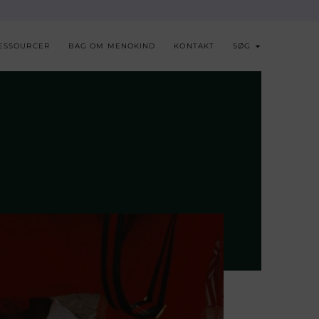
ESSOURCER
BAG OM MENOKIND
KONTAKT
SØG