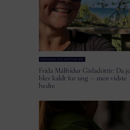
PERSONLIGE HISTORIER
Frida Málfrídur Gísladóttir: Da j
blev kaldt for ung — men vidste
bedre