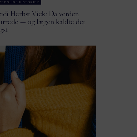
RSONLIGE HISTORIER
idi Herbst Vick: Da verden
urrede — og lægen kaldte det
gst