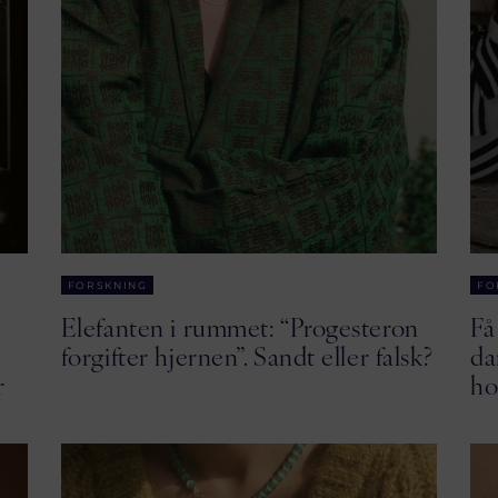
FORSKNING
FO
Elefanten i rummet: “Progesteron
Få
forgifter hjernen”. Sandt eller falsk?
da
r
ho