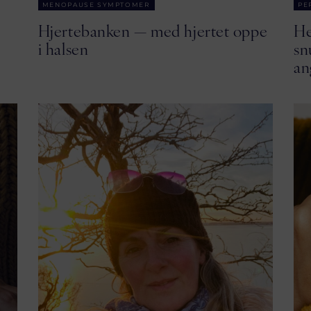
MENOPAUSE SYMPTOMER
PE
Hjertebanken — med hjertet oppe
He
i halsen
sn
an