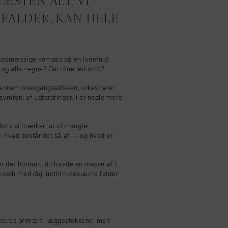
ÆSTEN ALT, VI
FALDER, KAN HELE
elsesmæssige kompas på en lunefuld
r og alle vegne? Gør dine led ondt?
gennem overgangsalderen, orkestrerer
ymfoni af udfordringer. For nogle mere
hvis vi mærker, at vi mangler
g, hvad består det så af — og hvad er
 er det hormon, du havde en masse af i
e-bøh med dig, indtil niveauerne falder
uceres primært i æggestokkene, men