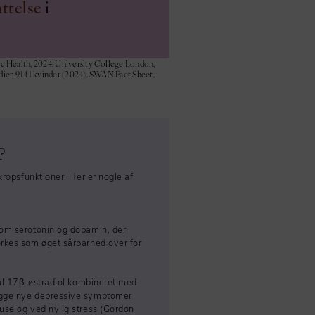
attelse
i
c Health, 2024.
University College London
,
dier, 9.141 kvinder (2024).
SWAN Fact Sheet
,
?
kropsfunktioner. Her er nogle af
som serotonin og dopamin, der
ærkes som øget sårbarhed over for
mal 17β-østradiol kombineret med
bygge nye depressive symptomer
use og ved nylig stress (
Gordon