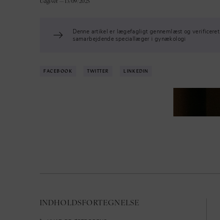
Udgivet — 13/09/2025
Denne artikel er lægefagligt gennemlæst og verificeret
samarbejdende speciallæger i gynækologi
FACEBOOK
TWITTER
LINKEDIN
INDHOLDSFORTEGNELSE