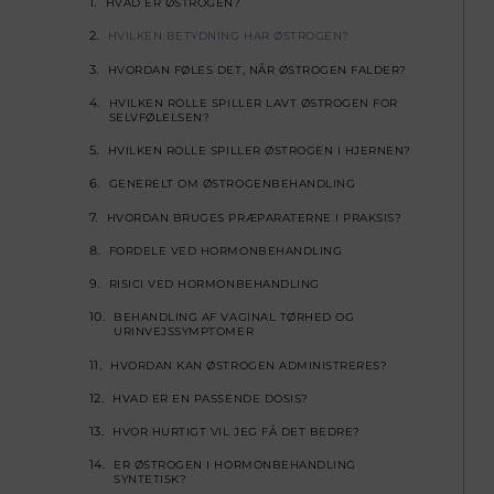
HVAD ER ØSTROGEN?
HVILKEN BETYDNING HAR ØSTROGEN?
HVORDAN FØLES DET, NÅR ØSTROGEN FALDER?
HVILKEN ROLLE SPILLER LAVT ØSTROGEN FOR
SELVFØLELSEN?
HVILKEN ROLLE SPILLER ØSTROGEN I HJERNEN?
GENERELT OM ØSTROGENBEHANDLING
HVORDAN BRUGES PRÆPARATERNE I PRAKSIS?
FORDELE VED HORMONBEHANDLING
RISICI VED HORMONBEHANDLING
BEHANDLING AF VAGINAL TØRHED OG
URINVEJSSYMPTOMER
HVORDAN KAN ØSTROGEN ADMINISTRERES?
HVAD ER EN PASSENDE DOSIS?
HVOR HURTIGT VIL JEG FÅ DET BEDRE?
ER ØSTROGEN I HORMONBEHANDLING
SYNTETISK?