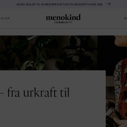
SKRIV DIG OP TIL NYHEDSBREVET OG FÅ MENONYT HVER UGE
IKLER
R
fra urkraft til