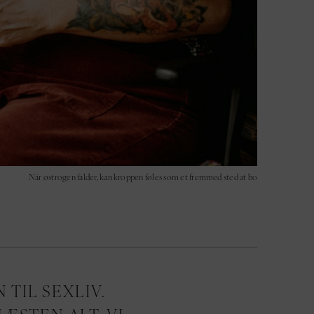
Når østrogen falder, kan kroppen føles som et fremmed sted at bo
 TIL SEXLIV.