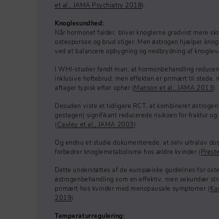
et al., JAMA Psychiatry 2018
).
Knoglesundhed:
Når hormonet falder, bliver knoglerne gradvist mere skrø
osteoporose og brud stiger. Men østrogen hjælper knog
ved at balancere opbygning og nedbrydning af knogle
I WHI-studier fandt man, at hormonbehandling reducerer 
inklusive hoftebrud, men effekten er primært til stede
aftager typisk efter ophør (
Manson et al., JAMA 2013
).
Desuden viste et tidligere RCT, at kombineret østroge
gestagen) signifikant reducerede risikoen for fraktur 
(
Cauley et al., JAMA 2003
).
Og endnu et studie dokumenterede, at selv ultralav dos
forbedrer knoglemetabolisme hos ældre kvinder (
Prest
Dette understøttes af de europæiske guidelines for o
østrogenbehandling som en effektiv, men sekundær strat
primært hos kvinder med menopausale symptomer (
Kan
2019
).
Temperaturregulering: