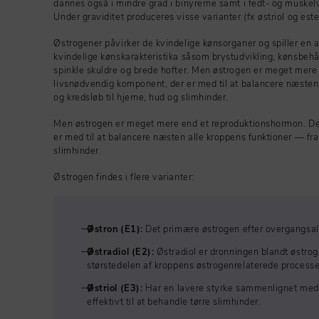
dannes også i mindre grad i binyrerne samt i fedt- og muskel
Under graviditet produceres visse varianter (fx østriol og es
Østrogener påvirker de kvindelige kønsorganer og spiller en a
kvindelige kønskarakteristika såsom brystudvikling, kønsbeh
spinkle skuldre og brede hofter. Men østrogen er meget mere
livsnødvendig komponent, der er med til at balancere næsten 
og kredsløb til hjerne, hud og slimhinder.
Men østrogen er meget mere end et reproduktionshormon. De
er med til at balancere næsten alle kroppens funktioner — fra 
slimhinder.
Østrogen findes i flere varianter:
Østron (E1):
Det primære østrogen efter overgangsal
Østradiol (E2):
Østradiol er dronningen blandt østrog
størstedelen af kroppens østrogenrelaterede processe
Østriol (E3):
Har en lavere styrke sammenlignet med 
effektivt til at behandle tørre slimhinder.