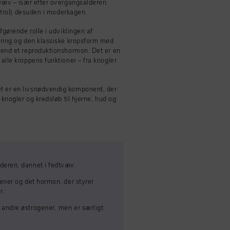
væv – især efter overgangsalderen.
tetrol) desuden i moderkagen.
fgørende rolle i udviklingen af
åring og den klassiske kropsform med
 end et reproduktionshormon. Det er en
alle kroppens funktioner – fra knogler
t er en livsnødvendig komponent, der
knogler og kredsløb til hjerne, hud og
deren, dannet i fedtvæv.
ener og det hormon, der styrer
r.
andre østrogener, men er særligt