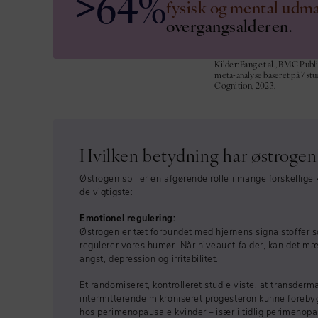
>
64%
fysisk og mental udm
overgangsalderen.
Kilder:
Fang et al.
, BMC Publi
meta-analyse baseret på 7 stu
Cognition, 2023.
Hvilken betydning har østrogen
Østrogen spiller en afgørende rolle i mange forskellige 
de vigtigste:
Emotionel regulering:
Østrogen er tæt forbundet med hjernens signalstoffer 
regulerer vores humør. Når niveauet falder, kan det m
angst, depression og irritabilitet.
Et randomiseret, kontrolleret studie viste, at transder
intermitterende mikroniseret progesteron kunne fore
hos perimenopausale kvinder – især i tidlig perimenopa