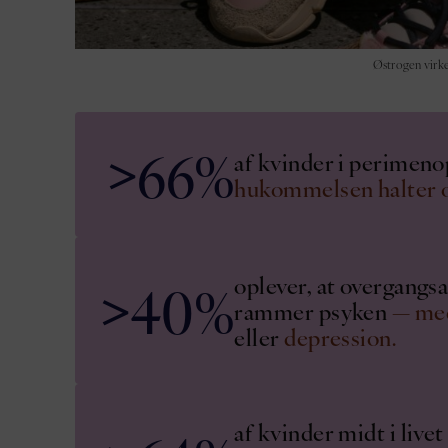
Østrogen virke
>
66%
af kvinder i perimeno
hukommelsen halter o
oplever, at overgangs
>
40%
rammer psyken
— me
eller
depression.
af kvinder midt i livet