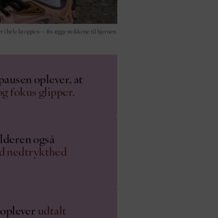
r i hele kroppen — fra æggestokkene til hjernen.
pausen oplever, at
g fokus glipper.
alderen også
d nedtrykthed
 oplever
udtalt