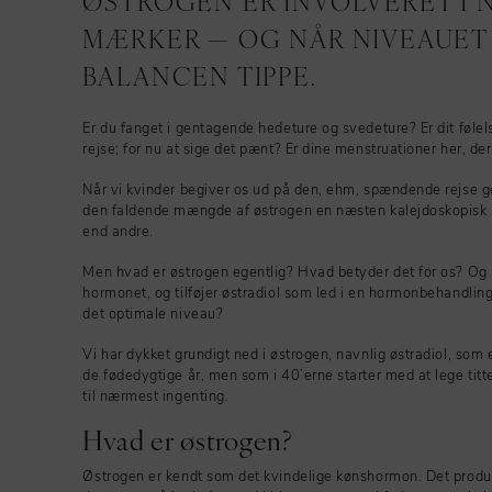
ØSTROGEN ER INVOLVERET I N
MÆRKER — OG NÅR NIVEAUET 
BALANCEN TIPPE.
Er du fanget i gentagende hedeture og svedeture? Er dit føl
rejse; for nu at sige det pænt? Er dine menstruationer her, de
Når vi kvinder begiver os ud på den, ehm, spændende rejse 
den faldende mængde af østrogen en næsten kalejdoskopisk s
end andre.
Men hvad er østrogen egentlig? Hvad betyder det for os? Og 
hormonet, og tilføjer østradiol som led i en hormonbehandlin
det optimale niveau?
Vi har dykket grundigt ned i østrogen, navnlig østradiol, som
de fødedygtige år, men som i 40’erne starter med at lege titt
til nærmest ingenting.
Hvad er østrogen?
Østrogen er kendt som det kvindelige kønshormon. Det prod