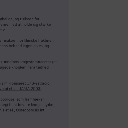
belige, og risikoen for
lerne med at holde sig stærke
væv.
risikoen for kliniske frakturer,
, mens behandlingen gives, og
n + medroxyprogesteronacetat (et
og øgede knoglemineraltæthed
is mikroniseret 17β-østradiol
wood et al., JAMA 2003
).
steoporose, som fremhæver
egi til at bevare knoglestyrke,
is et al., Osteoporosis Int.