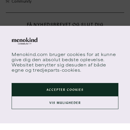
Community
FÅ NYHEDSBREVET OG SLUT DIG
TIL MENOKIND
Menokinds nyhedsbrev inspirerer dig til at drage omsorg
for dig selv i årene, der mest af alt kan føles som en
gevaldig ruschebanetur.
Menokind.com
bruger cookies for at kunne
give dig den absolut bedste oplevelse.
Websitet benytter sig desuden af både
egne og tredjeparts-cookies.
ACCEPTER COOKIES
VIS MULIGHEDER
TILMELD MENO TIMES