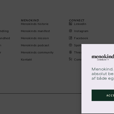
MENOKIND
CONNECT
Menokinds historie
LinkedIn
ndling
Menokinds manifest
Instagram
sundhed
Menokinds mission
Facebook
n
Menokinds podcast
Spotify
r
Menokinds community
Threads
Kontakt
Community
Menokind
absolut be
af både eg
ACC