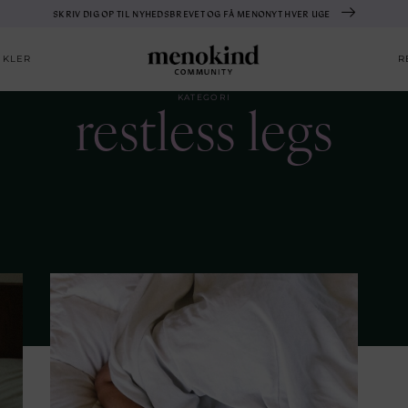
SKRIV DIG OP TIL NYHEDSBREVET OG FÅ MENONYT HVER UGE
IKLER
R
restless legs
KATEGORI