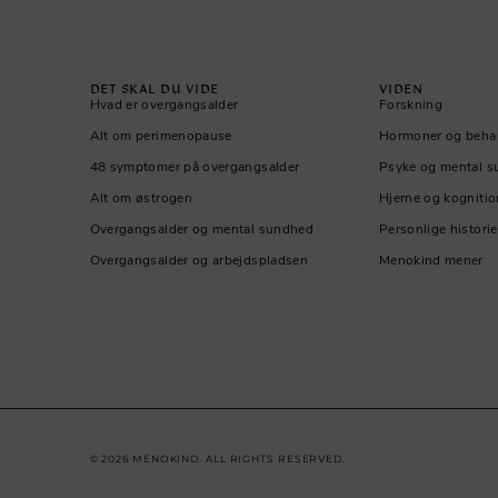
DET SKAL DU VIDE
VIDEN
Hvad er overgangsalder
Forskning
Alt om perimenopause
Hormoner og beha
48 symptomer på overgangsalder
Psyke og mental 
Alt om østrogen
Hjerne og kognitio
Overgangsalder og mental sundhed
Personlige historie
Overgangsalder og arbejdspladsen
Menokind mener
© 2026 MENOKIND. ALL RIGHTS RESERVED.