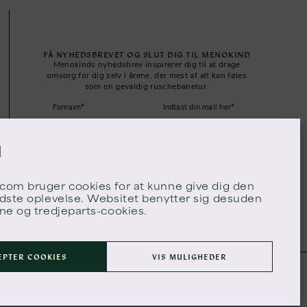
FÅ NYHEDSBREVET OG SLUT DIG TIL MENOKIND
Menokinds nyhedsbrev inspirerer dig til at drage
omsorg for dig selv i årene, der mest af alt kan føles
som en gevaldig ruschebanetur.
TILMELD MENO TIMES
.com
bruger cookies for at kunne give dig den
dste oplevelse. Websitet benytter sig desuden
ne og tredjeparts-cookies.
EPTER COOKIES
VIS MULIGHEDER
COOKIE- OG PRIVATLIVSPOLITIK
REDIGER DATA