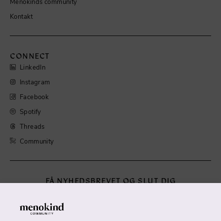
Menokinds community
Kontakt
CONNECT
LinkedIn
Instagram
Facebook
Spotify
Threads
Community
FÅ NYHEDSBREVET OG SLUT DIG
TIL MENOKIND
Menokinds nyhedsbrev inspirerer dig til at drage omsorg
for dig selv i årene, der mest af alt kan føles som en